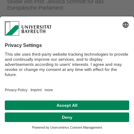
Studie von Prof. Jessica Schmidt für das
Europäische Parlament
15.06.2016
Prof. Dr. Jessica Schmidt, LL.M. hat im Auftrag des
Rechtsausschusses des Europäischen Parlaments eine
Studie zum Thema „Cross-border mergers and divisions,
transfers of seat: Is there a need to legislate?“ erstellt.
Die Studie wurde gestern von Prof. Schmidt im Rahmen des
„Workshops on the Future of European Company Law“ im
Europäischen Parlament in Brüssel vorgestellt (
Webstream
)
und kann hier abgerufen werden.
Sitemap
Kontakt
Impressum
Datenschutz / Disclaimer
Hausordnung
Barrierefreiheitserklärung